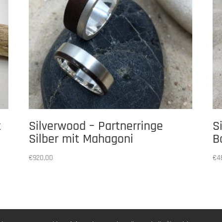
t
Silverwood – Partnerringe
S
Silber mit Mahagoni
B
€
920,00
€
4