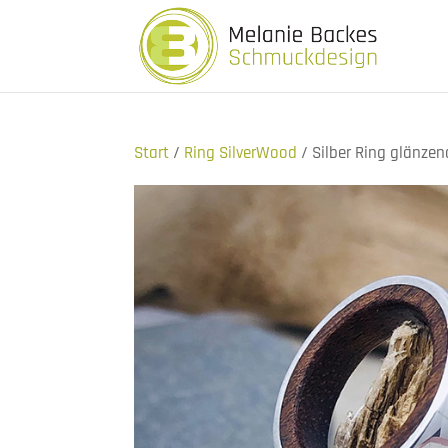
Start
/
Ring SilverWood
/ Silber Ring glänzen