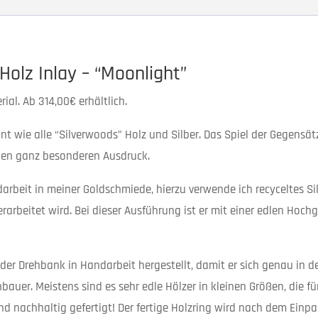
Holz Inlay – “Moonlight”
ial. Ab 314,00€ erhältlich.
eint wie alle “Silverwoods” Holz und Silber. Das Spiel der Gegen
inen ganz besonderen Ausdruck.
andarbeit in meiner Goldschmiede, hierzu verwende ich recyceltes 
arbeitet wird. Bei dieser Ausführung ist er mit einer edlen Hochg
der Drehbank in Handarbeit hergestellt, damit er sich genau in d
uer. Meistens sind es sehr edle Hölzer in kleinen Größen, die fü
nd nachhaltig gefertigt! Der fertige Holzring wird nach dem Ein