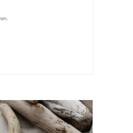
hen.
.