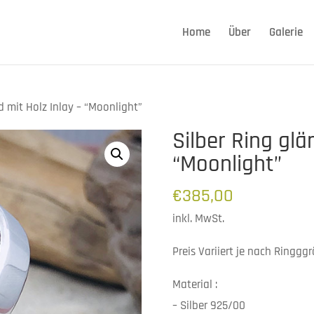
Home
Über
Galerie
d mit Holz Inlay – “Moonlight”
Silber Ring glä
“Moonlight”
€
385,00
inkl. MwSt.
Preis Variiert je nach Ringgg
Material :
– Silber 925/00